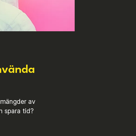
använda
s mängder av
h spara tid?