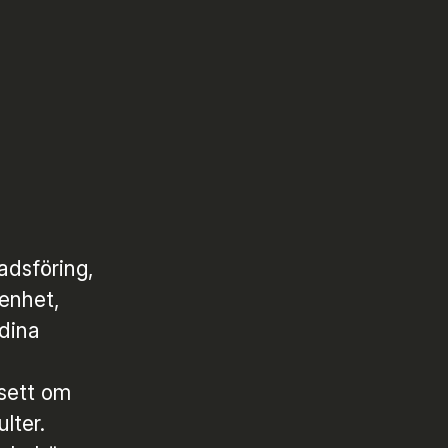
adsföring,
renhet,
 dina
sett om
ulter.