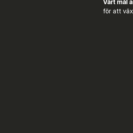
Vårt mål ä
för att vä