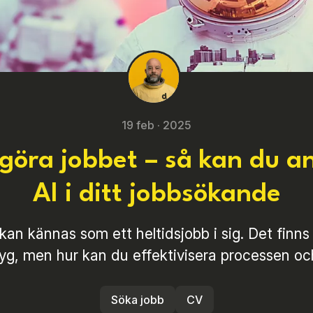
19 feb · 2025
 göra jobbet – så kan du 
AI i ditt jobbsökande
 kan kännas som ett heltidsjobb i sig. Det finn
tyg, men hur kan du effektivisera processen oc
Söka jobb
CV