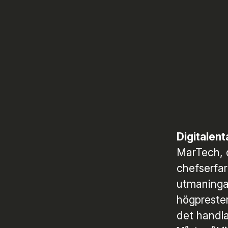
Digitalen
MarTech, d
chefserfar
utmaningar
högpreste
det handla