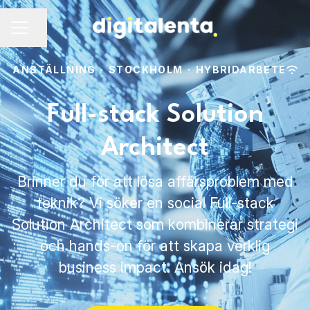
Dela sidan
ANSTÄLLNING
·
STOCKHOLM
·
HYBRIDARBETE
Full-stack Solution
Architect
Brinner du för att lösa affärsproblem med
teknik? Vi söker en social Full-stack
Solution Architect som kombinerar strategi
och hands-on för att skapa verklig
business impact. Ansök idag!